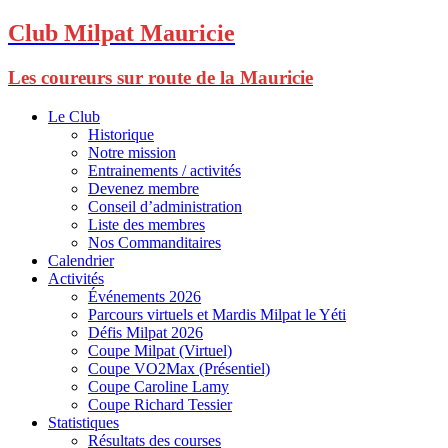
Club Milpat Mauricie
Les coureurs sur route de la Mauricie
Le Club
Historique
Notre mission
Entrainements / activités
Devenez membre
Conseil d’administration
Liste des membres
Nos Commanditaires
Calendrier
Activités
Événements 2026
Parcours virtuels et Mardis Milpat le Yéti
Défis Milpat 2026
Coupe Milpat (Virtuel)
Coupe VO2Max (Présentiel)
Coupe Caroline Lamy
Coupe Richard Tessier
Statistiques
Résultats des courses