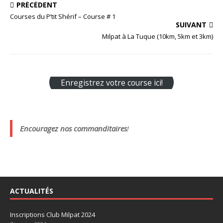
PRÉCÉDENT
Courses du P’tit Shérif – Course # 1
SUIVANT
Milpat à La Tuque (10km, 5km et 3km)
Enregistrez votre course ici!
Encouragez nos commanditaires
!
ACTUALITÉS
Inscriptions Club Milpat 2024