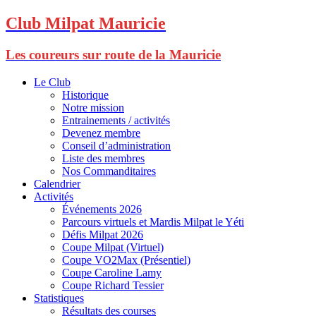
Club Milpat Mauricie
Les coureurs sur route de la Mauricie
Le Club
Historique
Notre mission
Entrainements / activités
Devenez membre
Conseil d’administration
Liste des membres
Nos Commanditaires
Calendrier
Activités
Événements 2026
Parcours virtuels et Mardis Milpat le Yéti
Défis Milpat 2026
Coupe Milpat (Virtuel)
Coupe VO2Max (Présentiel)
Coupe Caroline Lamy
Coupe Richard Tessier
Statistiques
Résultats des courses