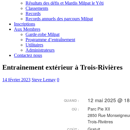
Résultats des défis et Mardis Milpat le Yéti
Classements
Records
Records annuels des parcours Milpat
Inscriptions
Aux Membres
Garde-robe Milpat
Programme d’entraînement
Utilitaires
Administrateurs
Contactez nous
Entrainement extérieur à Trois-Rivières
14 février 2023
Steve Lemay
0
12 mai 2025 @ 18
QUAND :
Parc Pie XII
OÙ :
2850 Rue Monseigneur
Trois-Rivières
Gratuit
COÛT :