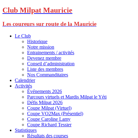
Club Milpat Mauricie
Les coureurs sur route de la Mauricie
Le Club
Historique
Notre mission
Entrainements / activités
Devenez membre
Conseil d’administration
Liste des membres
Nos Commanditaires
Calendrier
Activités
Événements 2026
Parcours virtuels et Mardis Milpat le Yéti
Défis Milpat 2026
Coupe Milpat (Virtuel)
Coupe VO2Max (Présentiel)
Coupe Caroline Lamy
Coupe Richard Tessier
Statistiques
Résultats des courses