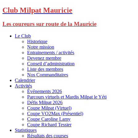
Club Milpat Mauricie
Les coureurs sur route de la Mauricie
Le Club
Historique
Notre mission
Entrainements / activités
Devenez membre
Conseil d’administration
Liste des membres
Nos Commanditaires
Calendrier
Activités
Événements 2026
Parcours virtuels et Mardis Milpat le Yéti
Défis Milpat 2026
Coupe Milpat (Virtuel)
Coupe VO2Max (Présentiel)
Coupe Caroline Lamy
Coupe Richard Tessier
Statistiques
Résultats des courses