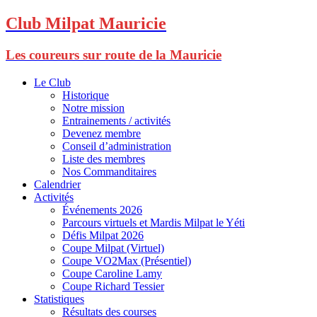
Club Milpat Mauricie
Les coureurs sur route de la Mauricie
Le Club
Historique
Notre mission
Entrainements / activités
Devenez membre
Conseil d’administration
Liste des membres
Nos Commanditaires
Calendrier
Activités
Événements 2026
Parcours virtuels et Mardis Milpat le Yéti
Défis Milpat 2026
Coupe Milpat (Virtuel)
Coupe VO2Max (Présentiel)
Coupe Caroline Lamy
Coupe Richard Tessier
Statistiques
Résultats des courses