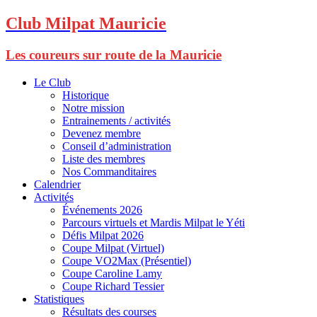
Club Milpat Mauricie
Les coureurs sur route de la Mauricie
Le Club
Historique
Notre mission
Entrainements / activités
Devenez membre
Conseil d’administration
Liste des membres
Nos Commanditaires
Calendrier
Activités
Événements 2026
Parcours virtuels et Mardis Milpat le Yéti
Défis Milpat 2026
Coupe Milpat (Virtuel)
Coupe VO2Max (Présentiel)
Coupe Caroline Lamy
Coupe Richard Tessier
Statistiques
Résultats des courses